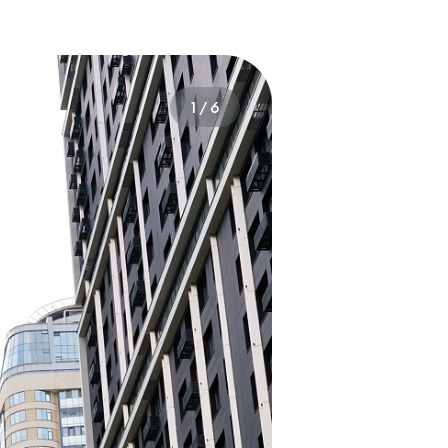
1
/
6