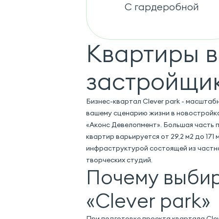
С гардеробной
Квартиры в
застройщи
Бизнес-квартал Clever park - масшта
вашему сценарию жизни в новостройка
«Аконс Девелопмент». Большая часть п
квартир варьируется от 29,2 м2 до 17
инфраструктурой состоящей из частног
творческих студий.
Почему выбир
«Clever park»
При подготовке проекта квартала Cle