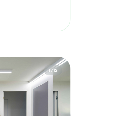
1
/
12