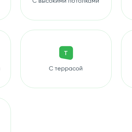
С высокими потолками
Т
и
С террасой