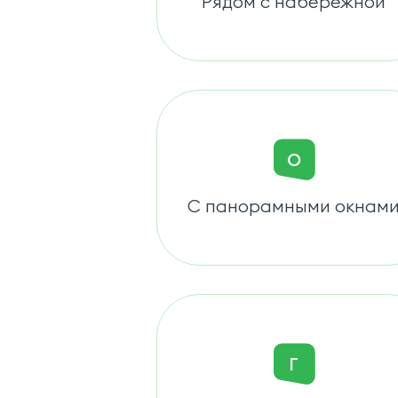
Рядом с набережной
О
С панорамными окнам
Г