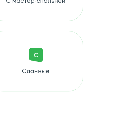
С мастер-спальней
С
Сданные