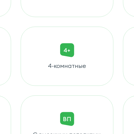
4+
4-комнатные
ВП