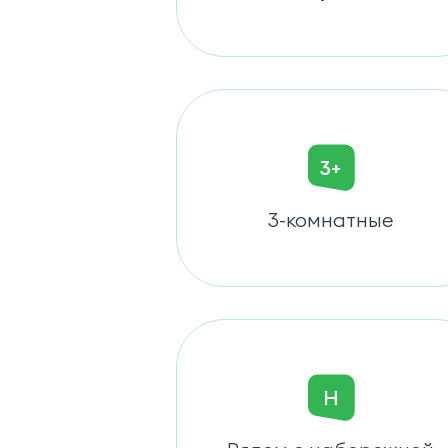
3+
3-комнатные
Н