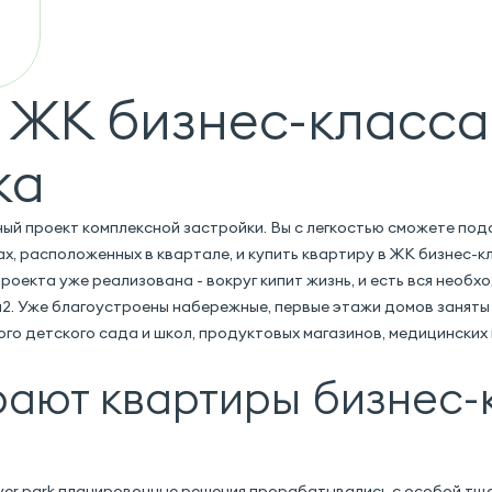
 ЖК бизнес-класса
ка
бный проект комплексной застройки. Вы с легкостью сможете п
х, расположенных в квартале, и купить квартиру в ЖК бизнес-к
роекта уже реализована - вокруг кипит жизнь, и есть вся нео
1 м2. Уже благоустроены набережные, первые этажи домов занят
о детского сада и школ, продуктовых магазинов, медицинских 
ают квартиры бизнес-
ver park планировочные решения прорабатывались с особой тщ