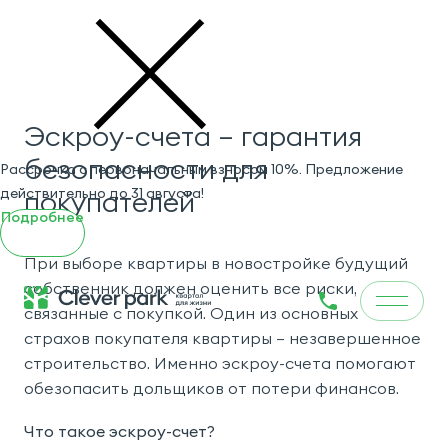
Эскроу-счета – гарантия
безопасности для
Рассрочка с первоначальным взносом 10%. Предложение
действительно до 31 августа!
покупателей
Подробнее
При выборе квартиры в новостройке будущий
собственник должен оценить все риски,
связанные с покупкой. Один из основных
страхов покупателя квартиры — незавершенное
строительство. Именно эскроу-счета помогают
обезопасить дольщиков от потери финансов.
Что такое эскроу-счет?