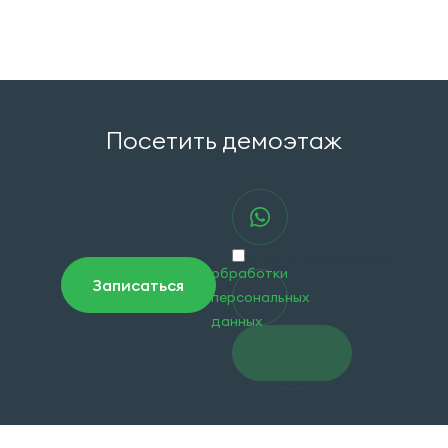
Посетить демоэтаж
Я принимаю условия
обработки
Записаться
персональных
данных
Перейти
в чат