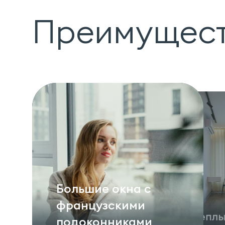
Преимущес
Большие окна с
французскими
Тепл
подоконниками