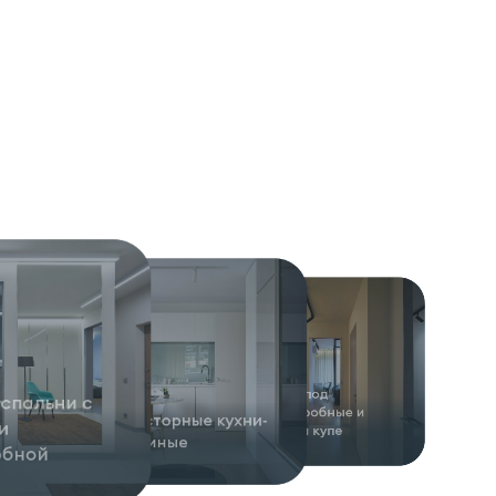
Ниши под
спальни с
гардеробные и
Просторные кухни-
и
шкафы купе
гостиные
обной