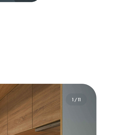
1
/
11