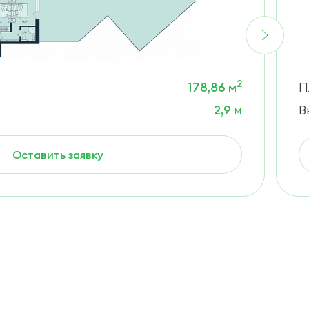
2
178,86 м
П
2,9 м
В
Оставить заявку