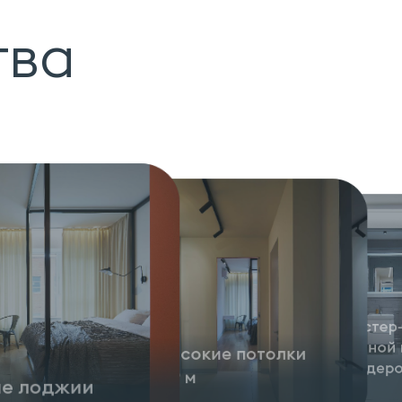
тва
Мастер-
ванной 
Высокие потолки
гардер
2,9 м
ые лоджии