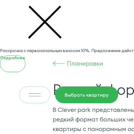
Рассрочка с первоначальным взносом 10%. Предложение действ
Подробнее
Планировки
Редкий фо
Выбрать квартиру
В Clever park представлен
редкий формат больших че
квартиры с панорамным ос