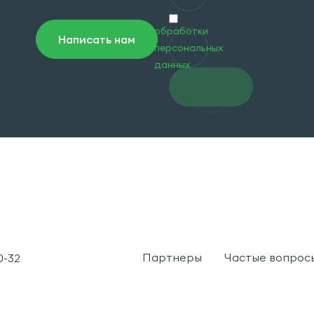
Я принимаю условия
обработки
Написать нам
персональных
данных
Перейти
в чат
Партнеры
Частые вопрос
10-32