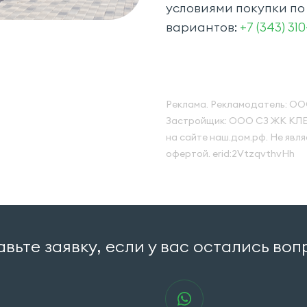
условиями покупки по
вариантов:
+7 (343) 310
Реклама. Рекламодатель: ОО
Застройщик: ООО СЗ ЖК КЛЕ
на сайте наш.дом.рф. Не явл
офертой. erid:2VtzqvthvHh
вьте заявку, если у вас остались во