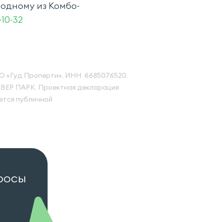
 одному из Комбо-
-10-32
О «Гуд Проперти», ИНН 6685076520.
ВЕР ПАРК. Проектная декларация
яется публичной
просы